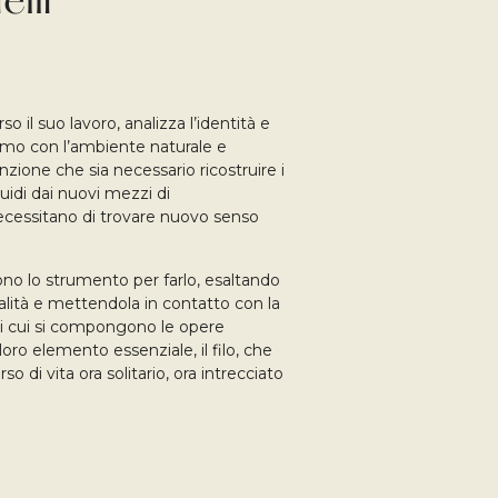
elli
rso il suo lavoro, analizza l’identità e
uomo con l’ambiente naturale e
inzione che sia necessario ricostruire i
quidi dai nuovi mezzi di
cessitano di trovare nuovo senso
 sono lo strumento per farlo, esaltando
ualità e mettendola in contatto con la
 di cui si compongono le opere
loro elemento essenziale, il filo, che
o di vita ora solitario, ora intrecciato