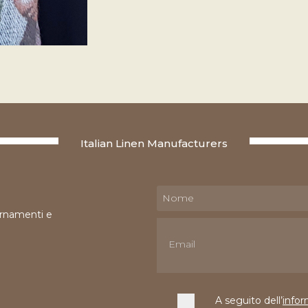
Italian Linen Manufacturers
iornamenti e
A seguito dell’
infor