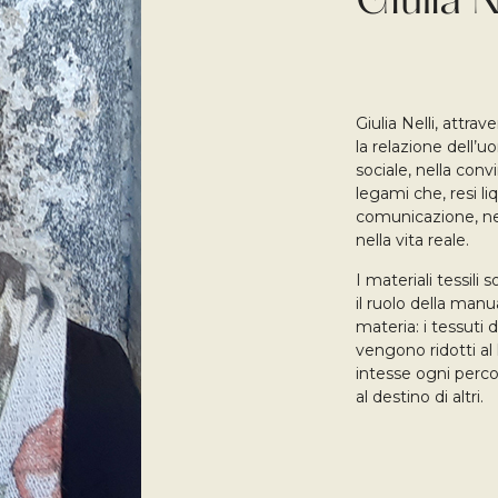
Giulia N
Giulia Nelli, attrave
la relazione dell’
sociale, nella conv
legami che, resi li
comunicazione, ne
nella vita reale.
I materiali tessili
il ruolo della man
materia: i tessuti
vengono ridotti al 
intesse ogni percors
al destino di altri.