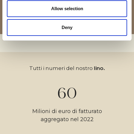
Allow selection
08 — 08
02 — 08
03 — 08
04 — 08
06 — 08
07 — 08
05 — 08
01 — 08
Deny
Tutti i numeri del nostro
lino.
60
Milioni di euro di fatturato
aggregato nel 2022