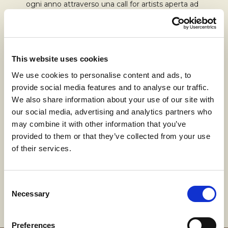
ogni anno attraverso una call for artists aperta ad
artisti di tutto il mondo; una giuria decreta i 54
lavori più interessanti: il loro numero non muta
mai.
I circa 4.000 artisti creatori di minitessili che oggi
This website uses cookies
compongono l’archivio, danno vita, attraverso
We use cookies to personalise content and ads, to
selezioni sempre differenti, a esposizioni nelle
varie sedi della mostra, italiane ed europee.
provide social media features and to analyse our traffic.
We also share information about your use of our site with
Diversi artisti che hanno messo la loro firma sui
our social media, advertising and analytics partners who
mini sono poi approdati alla Biennale di Venezia,
may combine it with other information that you’ve
Documenta, Manifesta e in importanti collezioni
provided to them or that they’ve collected from your use
pubbliche e private.
of their services.
I nove Minitessili esposti in DE FILO sono stati
selezionati dall’organizzazione della mostra
insieme all’associazione ARTE&ARTE aps..
Consent
Necessary
Selection
Preferences