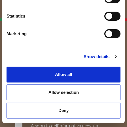
Italian Linen
Statistics
Manufacturers
Marketing
Non perderti le nostre News!
Iscrivendoti alla nostra Newsletter riceverai
Show details
aggiornamenti e curiosità sul mondo tessile e del lino.
Allow all
Allow selection
Deny
A seguito dell’
informativa
ricevuta,