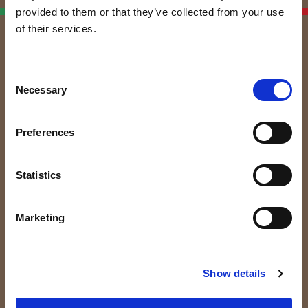
Italian Linen
provided to them or that they’ve collected from your use
Manufacturers
of their services.
Non perderti le nostre News!
Consent
Iscrivendoti alla nostra Newsletter riceverai
Necessary
Selection
aggiornamenti e curiosità sul mondo tessile e del lino.
Preferences
Statistics
Marketing
A seguito dell’
informativa
ricevuta,
Show details
fornisco il consenso al trattamento dei
miei dati personali e richiedo l’iscrizione