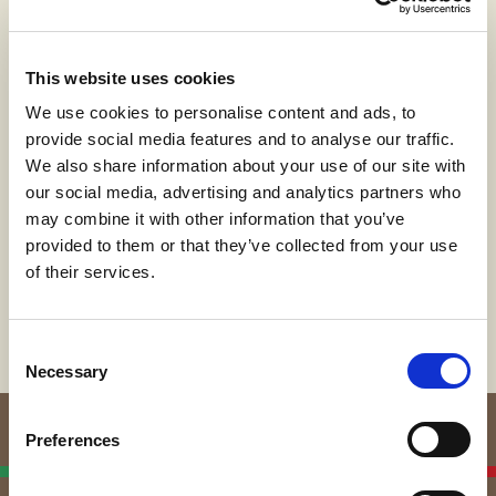
È il filo a legare arte e letteratura nel lavoro di
Federica Patera e Andrea Sbra Perego, coppia
bergamasca che dal 2017 cura RAR, un progetto
This website uses cookies
che unisce l’arte tessile e la letteratura all’interno
We use cookies to personalise content and ads, to
di una narrazione concettualmente connessa e
provide social media features and to analyse our traffic.
perpetua. In questo percorso, l’esperienza
letteraria di Patera e quella artistica di Perego si
We also share information about your use of our site with
uniscono, creando un ponte che consente di
our social media, advertising and analytics partners who
coniugare discipline diverse in opere comuni.
may combine it with other information that you’ve
Dopo aver esposto in diverse gallerie italiane, nel
provided to them or that they’ve collected from your use
2023 il duo è sbarcato a New York, iniziando la
of their services.
collaborazione con la Ivy Brown Gallery.
Consent
Necessary
Selection
Preferences
Italian Linen
Manufacturers