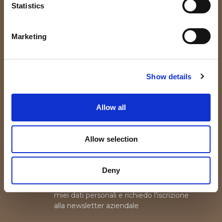
Statistics
Non perderti le nostre News!
Marketing
Iscrivendoti alla nostra Newsletter riceverai
aggiornamenti e curiosità sul mondo tessile e del lino.
Show details
Allow all
Allow selection
Deny
A seguito dell’
informativa
ricevuta,
fornisco il consenso al trattamento dei
miei dati personali e richiedo l’iscrizione
alla newsletter aziendale